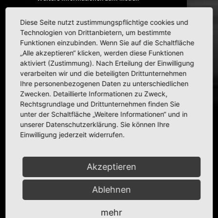
Serie:
Matchbox Superfast
Diese Seite nutzt zustimmungspflichtige cookies und
Nummer:
31
Hauptfarbe:
rot
Technologien von Drittanbietern, um bestimmte
Maßstab:
1:59
Funktionen einzubinden. Wenn Sie auf die Schaltfläche
Bemerkung:
erschienen 1972, offenliegender
„Alle akzeptieren“ klicken, werden diese Funktionen
Motor, Decals auf vorderer Haube, getönte
aktiviert (Zustimmung). Nach Erteilung der Einwilligung
Scheiben
verarbeiten wir und die beteiligten Drittunternehmen
Zustand:
trash
Ihre personenbezogenen Daten zu unterschiedlichen
In Sammlung seit:
ca. 1974
Zwecken. Detaillierte Informationen zu Zweck,
Weitere Informationen zum Original
Rechtsgrundlage und Drittunternehmen finden Sie
unter der Schaltfläche „Weitere Informationen“ und in
generisches Modell eines Dragsters mit
unserer Datenschutzerklärung. Sie können Ihre
abgewandelter Karosserie eines
VW-Käfers
Einwilligung jederzeit widerrufen.
Akzeptieren
Ablehnen
Mehr von Volkswagen
mehr