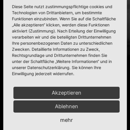
Maßstab:
1:43
Zustand:
mint
Diese Seite nutzt zustimmungspflichtige cookies und
In Sammlung seit:
13.09.2001
Technologien von Drittanbietern, um bestimmte
Funktionen einzubinden. Wenn Sie auf die Schaltfläche
Weitere Informationen zum Original
„Alle akzeptieren“ klicken, werden diese Funktionen
1993 – also zwei Jahre nach der Präsentation des
aktiviert (Zustimmung). Nach Erteilung der Einwilligung
GOLF III – kam das zugehörige Cabrio auf den Markt.
verarbeiten wir und die beteiligten Drittunternehmen
Es war das erste Kompaktklassen-Cabrio, welches
Ihre personenbezogenen Daten zu unterschiedlichen
auch mit einem Dieselmotor erhältlich war. 1998 gab
Zwecken. Detaillierte Informationen zu Zweck,
es ein komplettes Facelift, um den Wagen optisch
Rechtsgrundlage und Drittunternehmen finden Sie
dem mittlerweile erhältlichen Golf IV anzugleichen.
2002 endete die Produktion.
unter der Schaltfläche „Weitere Informationen“ und in
unserer Datenschutzerklärung. Sie können Ihre
Einwilligung jederzeit widerrufen.
Akzeptieren
Mehr von Mercedes-Benz
Ablehnen
mehr