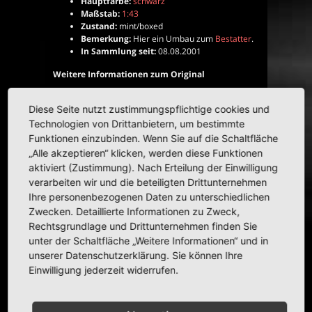
Hauptfarbe:
schwarz
Maßstab:
1:43
Zustand:
mint/boxed
Bemerkung:
Hier ein Umbau zum
Bestatter
.
In Sammlung seit:
08.08.2001
Weitere Informationen zum Original
Der W 189 war letzte Evolutionsstufe des Typ 300 –
Diese Seite nutzt zustimmungspflichtige cookies und
intern auch als „300d“ bezeichnet. Seinen
Spitznamen „Adenauer“ bekam er aufgrund seines
Technologien von Drittanbietern, um bestimmte
Einsatzes als Repräsentationsfahrzeug des
Funktionen einzubinden. Wenn Sie auf die Schaltfläche
damaligen Bundeskanzlers Konrad Adenauer. Bis zur
„Alle akzeptieren“ klicken, werden diese Funktionen
Vorstellung des
Mercedes-Benz 600
war er die
aktiviert (Zustimmung). Nach Erteilung der Einwilligung
klassische Repräsentationslimousine dieser Zeit.
verarbeiten wir und die beteiligten Drittunternehmen
Seinen Oberklasse-Status unterstrich er unter
Ihre personenbezogenen Daten zu unterschiedlichen
anderem auch dadurch, dass technische
Zwecken. Detaillierte Informationen zu Zweck,
Neuerungen wie Servolenkung, elektrische
Rechtsgrundlage und Drittunternehmen finden Sie
Fensterheber, orthopädische Sitze, Klimaanlage und
unter der Schaltfläche „Weitere Informationen“ und in
Stahlschiebedach in der Ausstattungsliste zu finden
unserer Datenschutzerklärung. Sie können Ihre
waren. Eine weitere Besonderheit war, dass alle
Einwilligung jederzeit widerrufen.
Seitenfenster voll versenkbar und die hinteren
kleineren Eckfenster herausnehmbar waren. Somit
entstand eine Hardtop-Limousine, die Daimler-Benz
allerdings als „Vollsichtkarosserie“ bezeichnete.