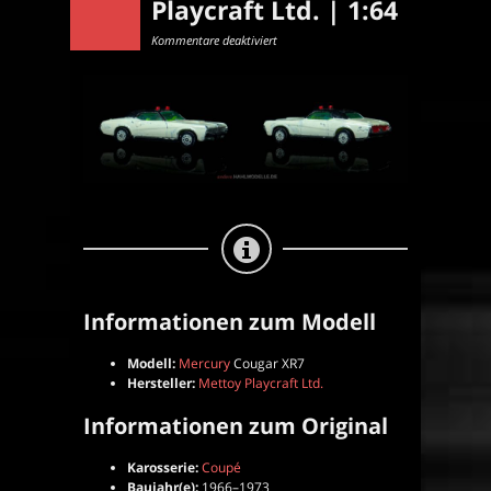
Playcraft Ltd. | 1:64
für
Kommentare deaktiviert
Mercury
Cougar
XR7
|
Coupé
|
Mettoy
Playcraft
Ltd.
|
1:64
Informationen zum Modell
Modell:
Mercury
Cougar XR7
Hersteller:
Mettoy Playcraft Ltd.
Informationen zum Original
Karosserie:
Coupé
Baujahr(e):
1966–1973