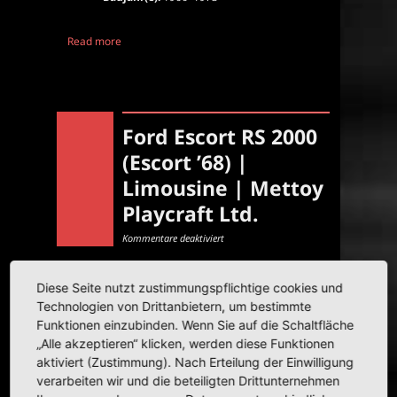
Read more
Ford Escort RS 2000
(Escort ’68) |
Limousine | Mettoy
Playcraft Ltd.
für
Kommentare deaktiviert
Ford
Escort
RS
2000
(Escort
Diese Seite nutzt zustimmungspflichtige cookies und
’68)
|
Technologien von Drittanbietern, um bestimmte
Limousine
|
Funktionen einzubinden. Wenn Sie auf die Schaltfläche
Mettoy
Playcraft
„Alle akzeptieren“ klicken, werden diese Funktionen
Ltd.
aktiviert (Zustimmung). Nach Erteilung der Einwilligung
verarbeiten wir und die beteiligten Drittunternehmen