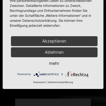
Ihre personenbezogenen Daten zu unterschiedlichen
Zwecken. Detaillierte Informationen zu Zweck,
Rechtsgrundlage und Drittunternehmen finden Sie
unter der Schaltfläche „Weitere Informationen“ und in
Informationen zum Modell
unserer Datenschutzerklärung. Sie können Ihre
Einwilligung jederzeit widerrufen.
Modell:
Ford
Escort RS 2000 (Escort ’68)
Hersteller:
Mettoy Playcraft Ltd.
Informationen zum Original
Akzeptieren
Karosserie:
Limousine
Ablehnen
Baujahr(e):
1968–1974
mehr
Read more
Powered by
&
Impressum
|
Datenschutzerklärung