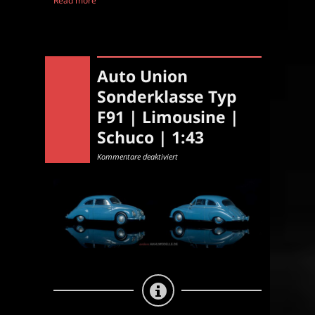
Read more
Auto Union
Sonderklasse Typ
F91 | Limousine |
Schuco | 1:43
für
Kommentare deaktiviert
Auto
Union
Sonderklasse
Typ
F91
|
Limousine
|
Schuco
|
1:43