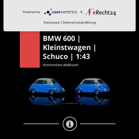
Read more
Powered by
&
Impressum
|
Datenschutzerklärung
BMW 600 |
Kleinstwagen |
Schuco | 1:43
für
Kommentare deaktiviert
BMW
600
|
Kleinstwagen
|
Schuco
|
1:43