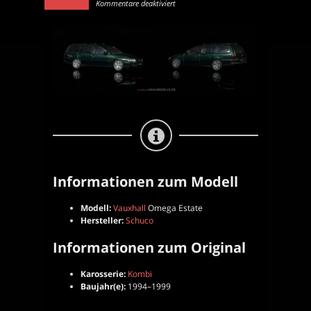
für
Kommentare deaktiviert
Vauxhall
Omega
Estate
|
Kombi
|
Schuco
|
1:43
Informationen zum Modell
Modell:
Vauxhall
Omega Estate
Hersteller:
Schuco
Informationen zum Original
Karosserie:
Kombi
Baujahr(e):
1994–1999