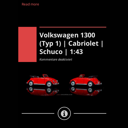
Read more
Volkswagen 1300
(Typ 1) | Cabriolet |
Schuco | 1:43
für
Kommentare deaktiviert
Volkswagen
1300
(Typ
1)
|
Cabriolet
|
Schuco
|
1:43