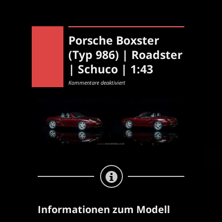
Porsche Boxster
(Typ 986) | Roadster
| Schuco | 1:43
für
Kommentare deaktiviert
Porsche
Boxster
(Typ
986)
|
Roadster
|
Schuco
|
1:43
Informationen zum Modell