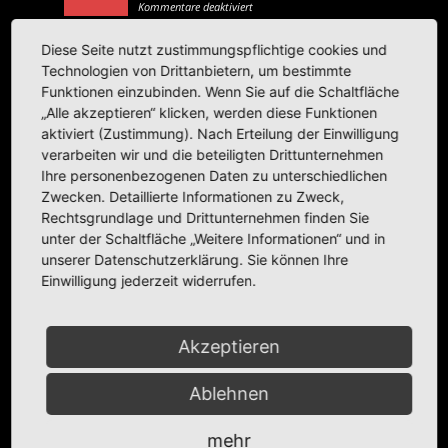
für
Kommentare deaktiviert
Mercedes-
Benz
C
220
Diese Seite nutzt zustimmungspflichtige cookies und
Avantgarde
(W
Technologien von Drittanbietern, um bestimmte
203)
|
Funktionen einzubinden. Wenn Sie auf die Schaltfläche
Limousine
|
„Alle akzeptieren“ klicken, werden diese Funktionen
Schuco
|
aktiviert (Zustimmung). Nach Erteilung der Einwilligung
1:43
verarbeiten wir und die beteiligten Drittunternehmen
Ihre personenbezogenen Daten zu unterschiedlichen
Zwecken. Detaillierte Informationen zu Zweck,
Rechtsgrundlage und Drittunternehmen finden Sie
unter der Schaltfläche „Weitere Informationen“ und in
Informationen zum Modell
unserer Datenschutzerklärung. Sie können Ihre
Einwilligung jederzeit widerrufen.
Modell:
Mercedes-Benz
C 220 (W 203)
Hersteller:
Schuco
Akzeptieren
Informationen zum Original
Ablehnen
Karosserie:
Limousine
| Variante: Stufenheck
Baujahr(e):
2000–2007
mehr