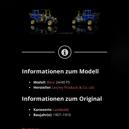
24/40
PS
|
Landaulet
|
Lesney
Products
&
Co.
Ltd.
|
1:43
Informationen zum Modell
Modell:
Benz
24/40 PS
Hersteller:
Lesney Products & Co. Ltd.
Informationen zum Original
Karosserie:
Landaulet
Baujahr(e):
1907–1910