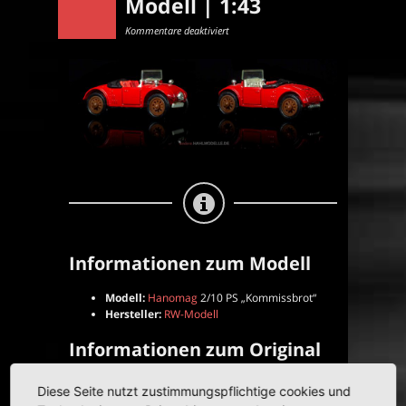
Modell | 1:43
für
Kommentare deaktiviert
Hanomag
2/10
PS
„Kommissbrot“
|
Cabriolet
|
RW-
Modell
|
1:43
Informationen zum Modell
Modell:
Hanomag
2/10 PS „Kommissbrot“
Hersteller:
RW-Modell
Informationen zum Original
Karosserie:
Cabriolet
Diese Seite nutzt zustimmungspflichtige cookies und
Baujahr(e):
1925–1928