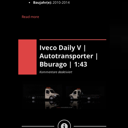
Baujahr(e):
2010-2014
Read more
Iveco Daily V |
Autotransporter |
Bburago | 1:43
für
Kommentare deaktiviert
Iveco
Daily
V
|
Autotransporter
|
Bburago
|
1:43