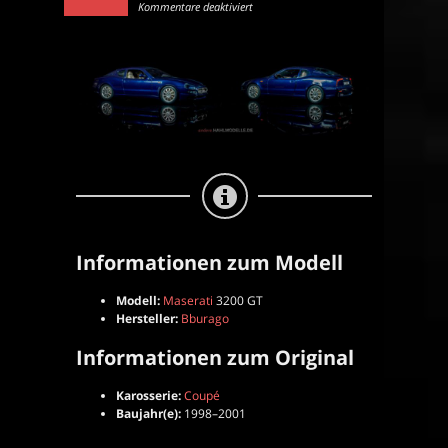
für
Kommentare deaktiviert
Maserati
3200
GT
|
Coupé
|
Bburago
|
1:18
Informationen zum Modell
Modell:
Maserati
3200 GT
Hersteller:
Bburago
Informationen zum Original
Karosserie:
Coupé
Baujahr(e):
1998–2001