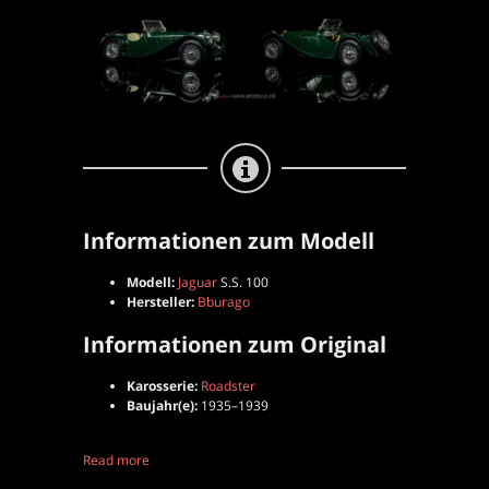
|
Roadster
|
Bburago
|
1:18
Informationen zum Modell
Modell:
Jaguar
S.S. 100
Hersteller:
Bburago
Informationen zum Original
Karosserie:
Roadster
Baujahr(e):
1935–1939
Read more