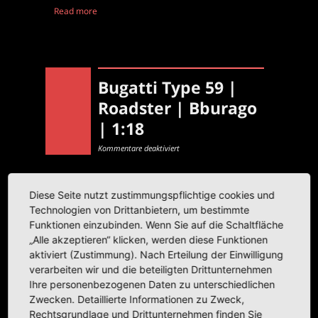
Read more
Bugatti Type 59 |
Roadster | Bburago
| 1:18
für
Kommentare deaktiviert
Bugatti
Type
59
|
Roadster
|
Diese Seite nutzt zustimmungspflichtige cookies und
Bburago
|
Technologien von Drittanbietern, um bestimmte
1:18
Funktionen einzubinden. Wenn Sie auf die Schaltfläche
„Alle akzeptieren“ klicken, werden diese Funktionen
aktiviert (Zustimmung). Nach Erteilung der Einwilligung
verarbeiten wir und die beteiligten Drittunternehmen
Ihre personenbezogenen Daten zu unterschiedlichen
Zwecken. Detaillierte Informationen zu Zweck,
Rechtsgrundlage und Drittunternehmen finden Sie