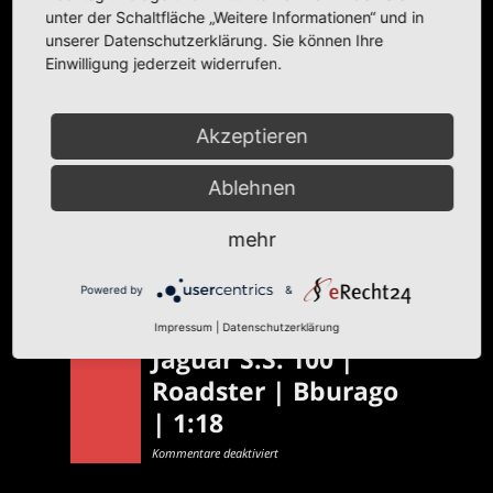
Informationen zum Modell
unter der Schaltfläche „Weitere Informationen“ und in
unserer Datenschutzerklärung. Sie können Ihre
Modell:
Bugatti
Type 59
Einwilligung jederzeit widerrufen.
Hersteller:
Bburago
Informationen zum Original
Akzeptieren
Karosserie:
Roadster
Baujahr(e):
1934
Ablehnen
mehr
Read more
Powered by
&
Impressum
|
Datenschutzerklärung
Jaguar S.S. 100 |
Roadster | Bburago
| 1:18
für
Kommentare deaktiviert
Jaguar
S.S.
100