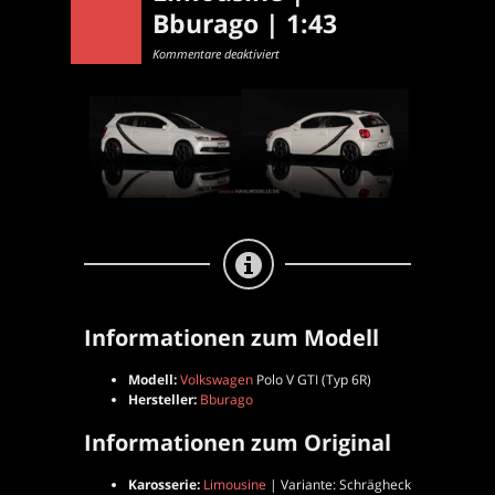
Bburago | 1:43
für
Kommentare deaktiviert
Volkswagen
Polo
V
GTI
(Typ
6R)
|
Limousine
|
Bburago
|
1:43
Informationen zum Modell
Modell:
Volkswagen
Polo V GTI (Typ 6R)
Hersteller:
Bburago
Informationen zum Original
Karosserie:
Limousine
| Variante: Schrägheck