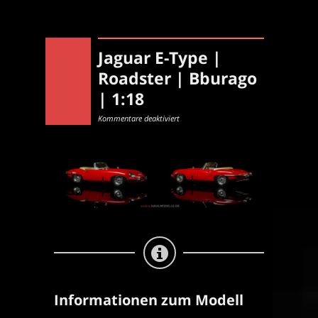
Jaguar E-Type |
Roadster | Bburago
| 1:18
für
Kommentare deaktiviert
Jaguar
E-
Type
|
Roadster
|
Bburago
|
1:18
Informationen zum Modell