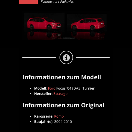
für
Kommentare deaktiviert
Ford
Focus
’04
(DA3)
Turnier
|
Kombi
|
Bburago
|
1:43
Informationen zum Modell
Modell:
Ford
Focus ’04 (DA3) Turnier
Hersteller:
Bburago
Informationen zum Original
Karosserie:
Kombi
Baujahr(e):
2004-2010