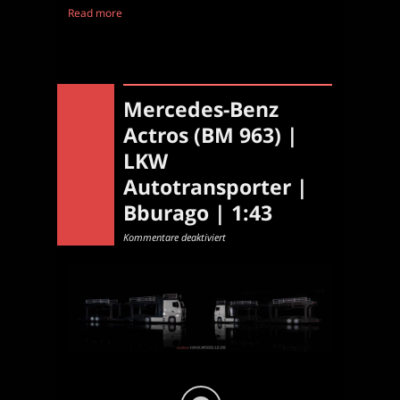
Read more
Mercedes-Benz
Actros (BM 963) |
LKW
Autotransporter |
Bburago | 1:43
für
Kommentare deaktiviert
Mercedes-
Benz
Actros
(BM
963)
|
LKW
Autotransporter
|
Bburago
|
1:43