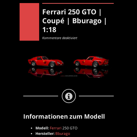
Ferrari 250 GTO |
Coupé | Bburago |
1:18
für
Kommentare deaktiviert
Ferrari
250
GTO
|
Coupé
|
Bburago
|
1:18
Informationen zum Modell
Modell:
Ferrari
250 GTO
Hersteller:
Bburago