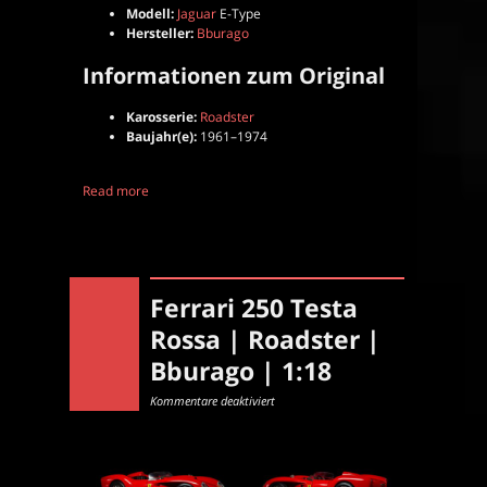
Modell:
Jaguar
E-Type
Hersteller:
Bburago
Informationen zum Original
Karosserie:
Roadster
Baujahr(e):
1961–1974
Read more
Ferrari 250 Testa
Rossa | Roadster |
Bburago | 1:18
für
Kommentare deaktiviert
Ferrari
250
Testa
Rossa
|
Roadster
|
Bburago