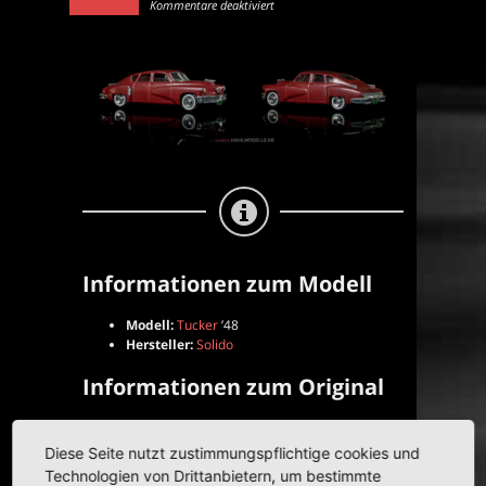
für
Kommentare deaktiviert
Tucker
’48
|
Limousine
|
Solido
|
1:43
Informationen zum Modell
Modell:
Tucker
’48
Hersteller:
Solido
Informationen zum Original
Karosserie:
Limousine
| Variante: Schrägheck
Baujahr(e):
1947–1948
Diese Seite nutzt zustimmungspflichtige cookies und
Technologien von Drittanbietern, um bestimmte