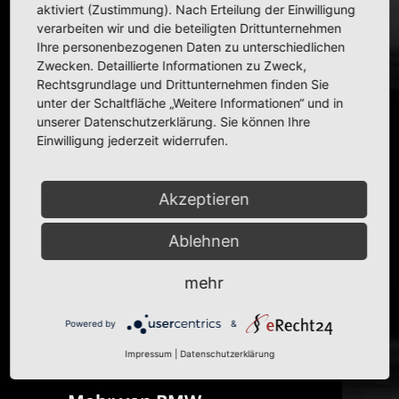
Hauptfarbe:
grün
aktiviert (Zustimmung). Nach Erteilung der Einwilligung
Maßstab:
1:18
verarbeiten wir und die beteiligten Drittunternehmen
Bemerkung:
Polizeiversion mit Blaulicht und
Ihre personenbezogenen Daten zu unterschiedlichen
Decals, Tür des Modelles schließt mit den
Jahren nicht mehr korrekt, s. auch
zivile
Zwecken. Detaillierte Informationen zu Zweck,
Version mit Wohnwagen
Rechtsgrundlage und Drittunternehmen finden Sie
Zustand:
mint
unter der Schaltfläche „Weitere Informationen“ und in
In Sammlung seit:
ca. 1995
unserer Datenschutzerklärung. Sie können Ihre
Einwilligung jederzeit widerrufen.
Weitere Informationen zum Original
Dieses Modell hat es tatsächlich gegeben. Die
Polizei-Isetta war ab 1957 Dienst­fahr­zeug in Köln und
Akzeptieren
später bis 1968 Be­gleit­fahrzeug für Schwer­
transporte in Bergisch Gladbach.
Ablehnen
Weitere Informationen zur Isetta
bei der zivilen
Variante
.
mehr
Powered by
&
Impressum
|
Datenschutzerklärung