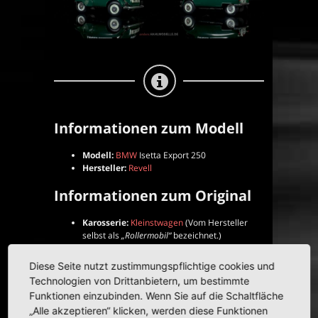
Informationen zum Modell
Modell:
BMW
Isetta Export 250
Hersteller:
Revell
Informationen zum Original
Karosserie:
Kleinstwagen
(Vom Hersteller
selbst als
„Rollermobil“
bezeichnet.)
Baujahr(e):
1957–1962
Diese Seite nutzt zustimmungspflichtige cookies und
Technologien von Drittanbietern, um bestimmte
Weitere Informationen zum Modell
Funktionen einzubinden. Wenn Sie auf die Schaltfläche
Nummer:
08911
„Alle akzeptieren“ klicken, werden diese Funktionen