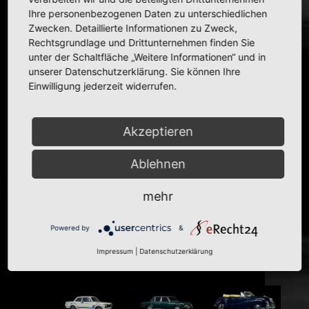
Zustand:
mint
Ihre personenbezogenen Daten zu unterschiedlichen
In Sammlung seit:
15.02.2000
Zwecken. Detaillierte Informationen zu Zweck,
Weitere Informationen zum Original
Rechtsgrundlage und Drittunternehmen finden Sie
unter der Schaltfläche „Weitere Informationen“ und in
Geschaffen von Albrecht Graf Goertz auf Anregung
unserer Datenschutzerklärung. Sie können Ihre
eines New Yorker Händlers, vorgestellt 1957 in der
Einwilligung jederzeit widerrufen.
Hoffnung, auf dem amerikanischen Markt Fuß fassen
zu können, um daheim die angeschlagenen Finanzen
sanieren zu können – nun ja, so ganz ging dieses
Konzept dann doch nicht auf. Dafür ist dieses Modell
Akzeptieren
(auch als Coupé erhältlich) heute ein gesuchtes
Sammlerstück, es entstanden schließlich nur 252
Stück.
Ablehnen
mehr
Powered by
&
Impressum
|
Datenschutzerklärung
Mehr von BMW