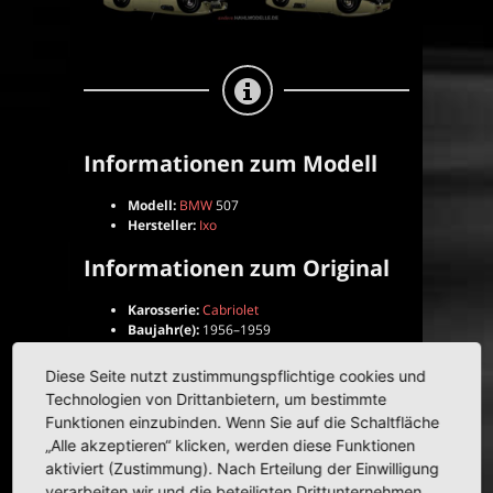
Informationen zum Modell
Modell:
BMW
507
Hersteller:
Ixo
Informationen zum Original
Karosserie:
Cabriolet
Baujahr(e):
1956–1959
Diese Seite nutzt zustimmungspflichtige cookies und
Weitere Informationen zum Modell
Technologien von Drittanbietern, um bestimmte
Serie:
Del Prado Car Collection
Funktionen einzubinden. Wenn Sie auf die Schaltfläche
Nummer:
12
„Alle akzeptieren“ klicken, werden diese Funktionen
Hauptfarbe:
elfenbein
aktiviert (Zustimmung). Nach Erteilung der Einwilligung
Maßstab:
1:43
verarbeiten wir und die beteiligten Drittunternehmen