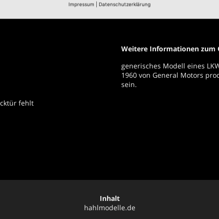
Karosserie:
Kühlwagen,
Impressum
|
Datenschutzerklärung
Weitere Informationen zum O
generisches Modell eines LKW
1960 von General Motors prod
sein.
ktür fehlt
Inhalt
hahlmodelle.de