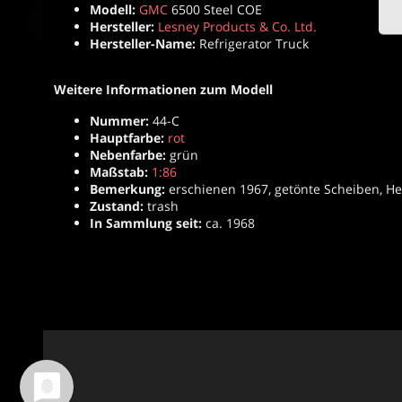
Modell:
GMC
6500 Steel COE
Hersteller:
Lesney Products & Co. Ltd.
Hersteller-Name:
Refrigerator Truck
Weitere Informationen zum Modell
Nummer:
44-C
Hauptfarbe:
rot
Nebenfarbe:
grün
Maßstab:
1:86
Bemerkung:
erschienen 1967, getönte Scheiben, Hec
Zustand:
trash
In Sammlung seit:
ca. 1968