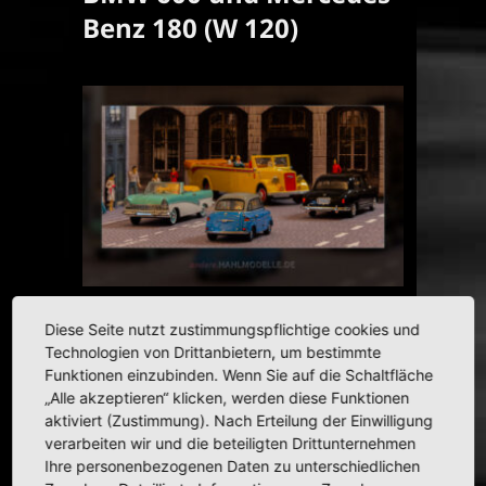
Benz 180 (W 120)
Ford Taunus 17M (P2), Opel Blitz Niederrahmen-
Diese Seite nutzt zustimmungspflichtige cookies und
Fahrgestell 3 to, Typ 3,6-47 NR, Bus (Kässbohrer),
Technologien von Drittanbietern, um bestimmte
BMW 600 und Mercedes-Benz 180 (W 120)
Funktionen einzubinden. Wenn Sie auf die Schaltfläche
„Alle akzeptieren“ klicken, werden diese Funktionen
aktiviert (Zustimmung). Nach Erteilung der Einwilligung
verarbeiten wir und die beteiligten Drittunternehmen
HAHLMODELLE.DE | Opel in
Ihre personenbezogenen Daten zu unterschiedlichen
1:43