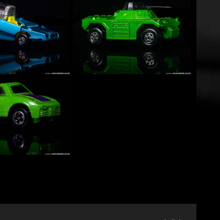
oopa“ |
„Stoat“ | Panzerwagen
t | Lesney
| Lesney Products &
& Co. Ltd. |
Co. Ltd. | Matchbox
 Superfast |
Rolamatics | 1:52
„Stoat“ | Panzerwagen | Lesney...
er“ | Dragster
„Weasel“ | Panzer |
 Products &
Lesney Products & Co.
| Matchbox
Ltd. | Matchbox
 | 1:52
Rolamatics | 1:52
Dragster | Lesney...
„Weasel“ | Panzer | Lesney...
modell
ter Herkunft
l unbekannter