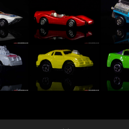
 |
„Slingshot Dragster“ |
„Soopa C
 Lesney
Dragster | Lesney
Landaule
 Ltd. |
Products & Co. Ltd. |
Products 
ed Kings
1:68 | Matchbox
Matchbox
Superfast...
1:60...
„Turbo Fury“ |
„Tyre Fry
 Lesney
Sportwagen | Lesney
| Lesney
 Ltd. |
Products & Co. Ltd. |
Co. Ltd. 
erfast
Matchbox Rolamatics |
Superfast
0...
1:63...
„Tyre Fryer“ | 
ll
Fantasiemodell
Fantasie
Herkunft
unbekannter Herkunft
unbekann
kannter
Fantasiemodell unbekannter
Fantasiemodel
Herkunft
Herkunft