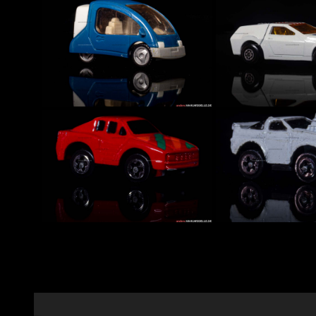
„S.P.Gun (Self Propelled
„Shovel Nose“
Gun)“ | Panzer | Lesney
Sportwagen |
Products & Co. Ltd. |
Products & Co.
Matchbox Rolamatics |
Matchbox Spe
1:64...
| 1:44...
„Street-Hopper“ |
„Tanzara“ |
Kleinstwagen | Ferrero
Sportwagen |
Überraschungsei
Products & Co.
Matchbox Sup
„Street-Hopper“ | Kleinstwagen |
Streakers | 1:6
Ferrero Überraschungsei
Fantasiemodell
Fantasiemode
unbekannter Herkunft
unbekannter 
Fantasiemodell unbekannter
Fantasiemodell unbe
Herkunft
Herkunft