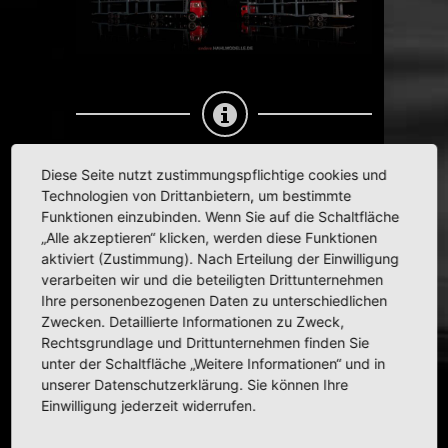
Diese Seite nutzt zustimmungspflichtige cookies und
Informationen zum Modell
Technologien von Drittanbietern, um bestimmte
Funktionen einzubinden. Wenn Sie auf die Schaltfläche
Modell:
MAN
F7
Hersteller:
Ixo
„Alle akzeptieren“ klicken, werden diese Funktionen
aktiviert (Zustimmung). Nach Erteilung der Einwilligung
Informationen zum Original
verarbeiten wir und die beteiligten Drittunternehmen
Ihre personenbezogenen Daten zu unterschiedlichen
Karosserie:
LKW
| Autotransporter
Zwecken. Detaillierte Informationen zu Zweck,
Baujahr(e):
1967–1983
Rechtsgrundlage und Drittunternehmen finden Sie
unter der Schaltfläche „Weitere Informationen“ und in
Weitere Informationen zum Modell
unserer Datenschutzerklärung. Sie können Ihre
Einwilligung jederzeit widerrufen.
Nummer:
TTRX007
Hauptfarbe:
rot