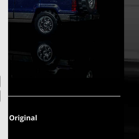
m Original
gen