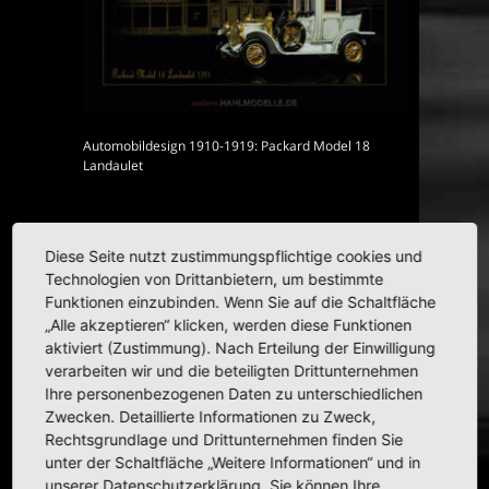
Automobildesign 1910-1919: Packard Model 18
Landaulet
Diese Seite nutzt zustimmungspflichtige cookies und
Technologien von Drittanbietern, um bestimmte
HAHLMODELLE.DE | Opel in
Funktionen einzubinden. Wenn Sie auf die Schaltfläche
1:43
„Alle akzeptieren“ klicken, werden diese Funktionen
aktiviert (Zustimmung). Nach Erteilung der Einwilligung
verarbeiten wir und die beteiligten Drittunternehmen
Ihre personenbezogenen Daten zu unterschiedlichen
Zwecken. Detaillierte Informationen zu Zweck,
Rechtsgrundlage und Drittunternehmen finden Sie
unter der Schaltfläche „Weitere Informationen“ und in
unserer Datenschutzerklärung. Sie können Ihre