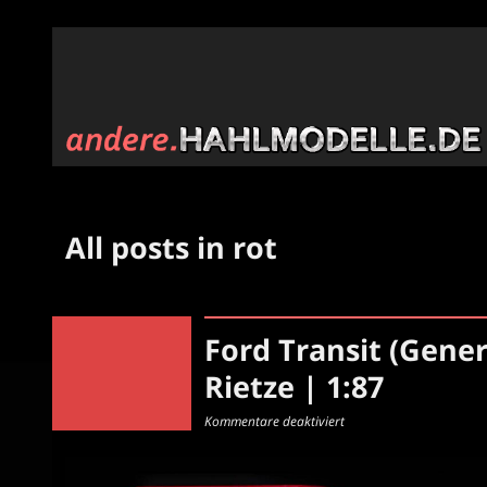
All posts in rot
Ford Transit (Gene
Rietze | 1:87
für
Kommentare deaktiviert
Ford
Transit
(Generation
5)
|