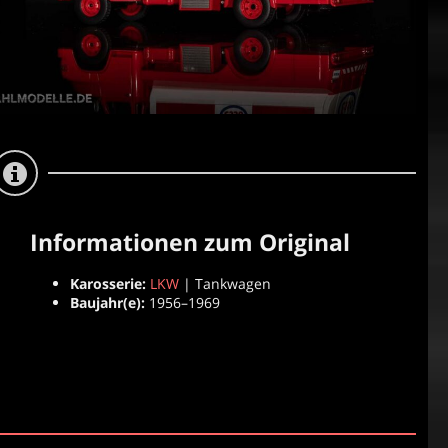
Informationen zum Original
Karosserie:
LKW
| Tankwagen
Baujahr(e):
1956–1969