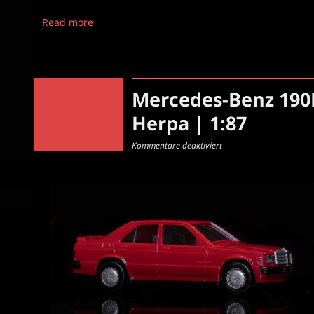
Read more
Mercedes-Benz 190E
Herpa | 1:87
für
Kommentare deaktiviert
Mercedes-
Benz
190E
(W201)
2.3-
16
|
Limousine
|
Herpa
|
1:87