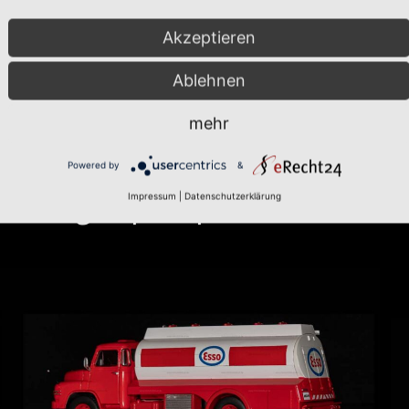
Informationen zum Original
Akzeptieren
Karosserie:
Limousine
| Variante: Stufenheck
Baujahr(e):
1996-2000
Ablehnen
mehr
Powered by
&
Impressum
|
Datenschutzerklärung
ankwagen | Ixo | 1:43