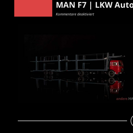
MAN F7 | LKW Autot
für
Kommentare deaktiviert
MAN
F7
|
LKW
Autotransporter
|
Ixo
|
1:43