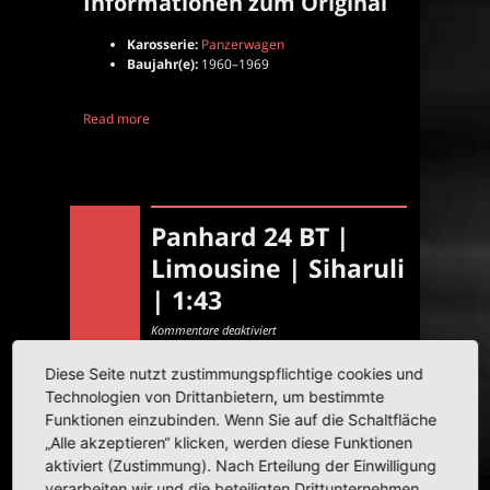
Informationen zum Original
Karosserie:
Panzerwagen
Baujahr(e):
1960–1969
Read more
Panhard 24 BT |
Limousine | Siharuli
| 1:43
für
Kommentare deaktiviert
Panhard
24
BT
Diese Seite nutzt zustimmungspflichtige cookies und
|
Limousine
|
Technologien von Drittanbietern, um bestimmte
Siharuli
|
Funktionen einzubinden. Wenn Sie auf die Schaltfläche
1:43
„Alle akzeptieren“ klicken, werden diese Funktionen
aktiviert (Zustimmung). Nach Erteilung der Einwilligung
verarbeiten wir und die beteiligten Drittunternehmen