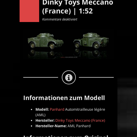
Dinky Toys Meccano
(France) | 1:52
für
Kommentare deaktiviert
Automitrailleuse
légère
(AML)
|
Panzerwagen
|
Dinky
Toys
Meccano
(France)
|
1:52
Informationen zum Modell
Modell:
Panhard
Automitrailleuse légère
(AML)
Hersteller:
Dinky Toys Meccano (France)
Hersteller-Name:
AML Panhard