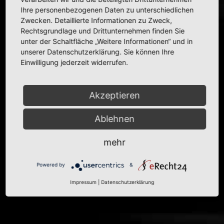
Ihre personenbezogenen Daten zu unterschiedlichen
Zwecken. Detaillierte Informationen zu Zweck,
Rechtsgrundlage und Drittunternehmen finden Sie
unter der Schaltfläche „Weitere Informationen“ und in
unserer Datenschutzerklärung. Sie können Ihre
Informationen zum Modell
Einwilligung jederzeit widerrufen.
Modell:
Panhard
24 BT
Hersteller:
Siharuli
Akzeptieren
Informationen zum Original
Ablehnen
Karosserie:
Limousine
| Variante: Stufenheck
Baujahr(e):
1963–1967
mehr
Read more
Powered by
&
Impressum
|
Datenschutzerklärung